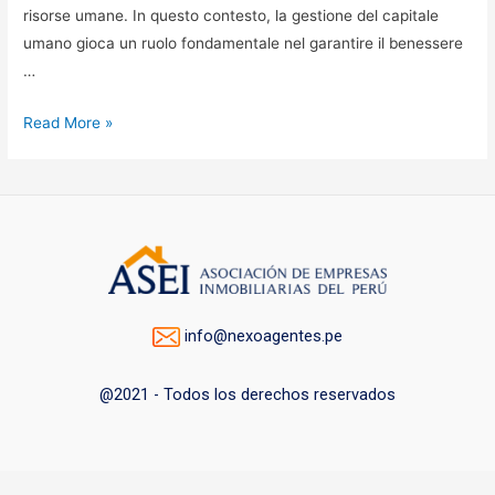
risorse umane. In questo contesto, la gestione del capitale
umano gioca un ruolo fondamentale nel garantire il benessere
…
La
Read More »
cultura
aziendale
e
la
gestione
del
capitale
info@nexoagentes.pe
umano
in
@2021 - Todos los derechos reservados
CorgiBet