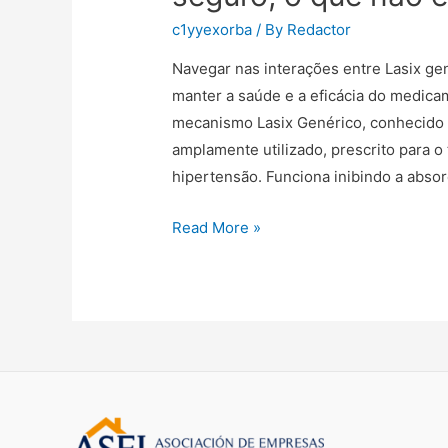
c1yyexorba
/ By
Redactor
Navegar nas interações entre Lasix gen
manter a saúde e a eficácia do medic
mecanismo Lasix Genérico, conhecido 
amplamente utilizado, prescrito para o
hipertensão. Funciona inibindo a abso
Lasix
Read More »
Genérico
e
álcool/alimentos:
o
que
é
seguro,
o