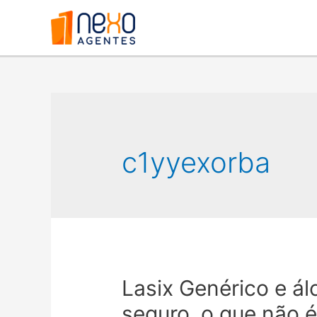
c1yyexorba
Lasix Genérico e ál
seguro, o que não 