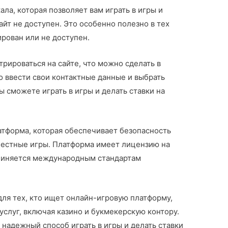
ла, которая позволяет вам играть в игры и
айт не доступен. Это особенно полезно в тех
ирован или не доступен.
трироваться на сайте, что можно сделать в
 ввести свои контактные данные и выбрать
ы сможете играть в игры и делать ставки на
латформа, которая обеспечивает безопасность
естные игры. Платформа имеет лицензию на
дчиняется международным стандартам
 для тех, кто ищет онлайн-игровую платформу,
услуг, включая казино и букмекерскую контору.
надежный способ играть в игры и делать ставки