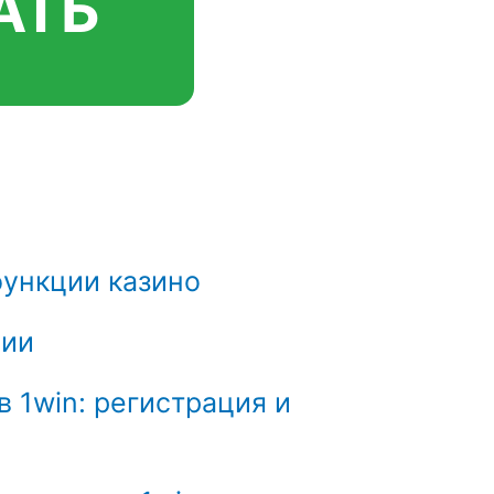
АТЬ
ункции казино
ции
в 1win: регистрация и