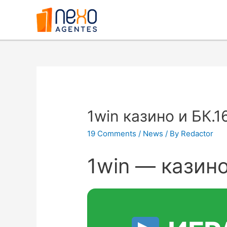
1win казино и БК.1
19 Comments
/
News
/ By
Redactor
1win — казино