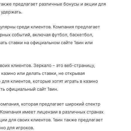
также предлагает различные бонусы и акции для
 удержать.
пулярны среди клиентов. Компания предлагает
рных событий, включая футбол, баскетбол,
лать ставки на официальном сайте 1вин или
воих клиентов. Зеркало – это веб-страницу,
 казино или делать ставки, не открывая
 для клиентов, которые хотят играть в казино
ыть официальный сайт 1вин.
компания, которая предлагает широкий спектр
. Компания имеет лицензии в различных странах
ции для своих клиентов. 1вин также предлагает
бно для игроков.