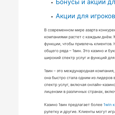
Бонусы и акции дл
Акции для игроков
В современном мире азарта конкуре
компаниями растет с каждым днём. 
функции, чтобы привлечь клиентов. 
общего ряда – 1вин. Это казино и бу
широкий спектр услуг и функций для
1вин – это международная компания, 
она быстро стала одним из лидеров 
спектр услуг, включая онлайн-казино
лицензии в различных странах, вклю
Казино 1вин предлагает более
1win 
рулетку и другие. Клиенты могут игр