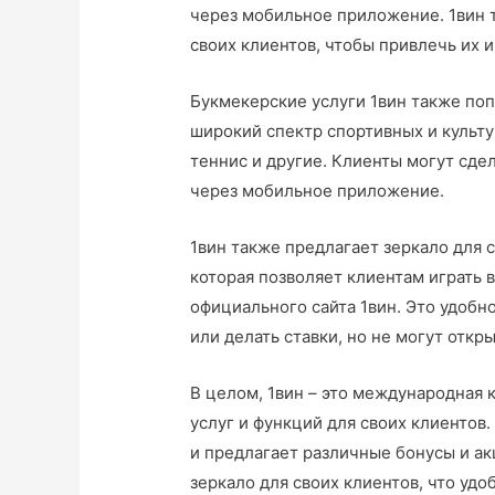
через мобильное приложение. 1вин 
своих клиентов, чтобы привлечь их и
Букмекерские услуги 1вин также по
широкий спектр спортивных и культу
теннис и другие. Клиенты могут сде
через мобильное приложение.
1вин также предлагает зеркало для с
которая позволяет клиентам играть в
официального сайта 1вин. Это удобно
или делать ставки, но не могут откр
В целом, 1вин – это международная 
услуг и функций для своих клиентов
и предлагает различные бонусы и ак
зеркало для своих клиентов, что удо