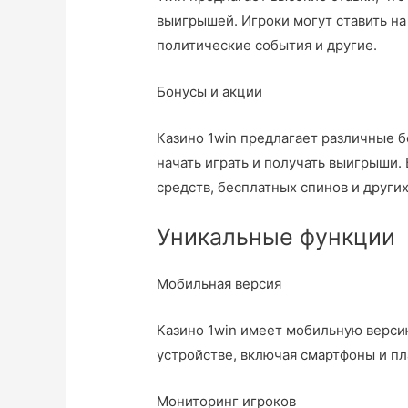
выигрышей. Игроки могут ставить на
политические события и другие.
Бонусы и акции
Казино 1win предлагает различные б
начать играть и получать выигрыши.
средств, бесплатных спинов и других
Уникальные функции
Мобильная версия
Казино 1win имеет мобильную версию
устройстве, включая смартфоны и п
Мониторинг игроков