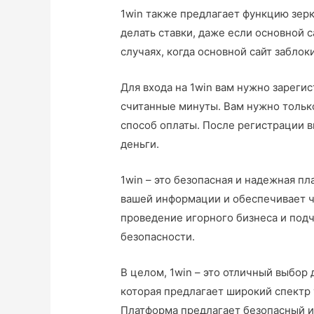
1win также предлагает функцию зерка
делать ставки, даже если основной с
случаях, когда основной сайт заблок
Для входа на 1win вам нужно зарегис
считанные минуты. Вам нужно только
способ оплаты. После регистрации в
деньги.
1win – это безопасная и надежная п
вашей информации и обеспечивает ч
проведение игорного бизнеса и по
безопасности.
В целом, 1win – это отличный выбор
которая предлагает широкий спектр 
Платформа предлагает безопасный и 