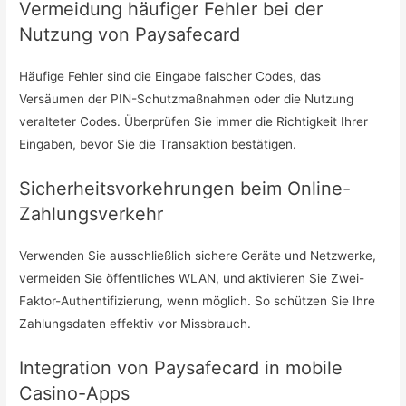
Vermeidung häufiger Fehler bei der
Nutzung von Paysafecard
Häufige Fehler sind die Eingabe falscher Codes, das
Versäumen der PIN-Schutzmaßnahmen oder die Nutzung
veralteter Codes. Überprüfen Sie immer die Richtigkeit Ihrer
Eingaben, bevor Sie die Transaktion bestätigen.
Sicherheitsvorkehrungen beim Online-
Zahlungsverkehr
Verwenden Sie ausschließlich sichere Geräte und Netzwerke,
vermeiden Sie öffentliches WLAN, und aktivieren Sie Zwei-
Faktor-Authentifizierung, wenn möglich. So schützen Sie Ihre
Zahlungsdaten effektiv vor Missbrauch.
Integration von Paysafecard in mobile
Casino-Apps