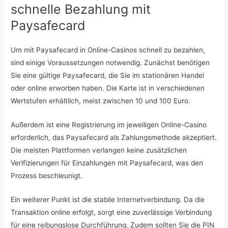
schnelle Bezahlung mit
Paysafecard
Um mit Paysafecard in Online-Casinos schnell zu bezahlen,
sind einige Voraussetzungen notwendig. Zunächst benötigen
Sie eine gültige Paysafecard, die Sie im stationären Handel
oder online erworben haben. Die Karte ist in verschiedenen
Wertstufen erhältlich, meist zwischen 10 und 100 Euro.
Außerdem ist eine Registrierung im jeweiligen Online-Casino
erforderlich, das Paysafecard als Zahlungsmethode akzeptiert.
Die meisten Plattformen verlangen keine zusätzlichen
Verifizierungen für Einzahlungen mit Paysafecard, was den
Prozess beschleunigt.
Ein weiterer Punkt ist die stabile Internetverbindung. Da die
Transaktion online erfolgt, sorgt eine zuverlässige Verbindung
für eine reibungslose Durchführung. Zudem sollten Sie die PIN