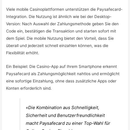
Viele mobile Casinoplattformen unterstützen die Paysafecard-
Integration. Die Nutzung ist ähnlich wie bei der Desktop-
Version: Nach Auswahl der Zahlungsmethode geben Sie den
Code ein, bestätigen die Transaktion und starten sofort mit
dem Spiel. Die mobile Nutzung bietet den Vorteil, dass Sie
überall und jederzeit schnell einzahlen können, was die
Flexibilität erhöht.
Ein Beispiel: Die Casino-App auf Ihrem Smartphone erkennt
Paysafecard als Zahlungsmöglichkeit nahtlos und ermöglicht
eine sofortige Einzahlung, ohne dass zusätzliche Apps oder
Konten erforderlich sind.
«Die Kombination aus Schnelligkeit,
Sicherheit und Benutzerfreundlichkeit
macht Paysafecard zu einer Top-Wahl für