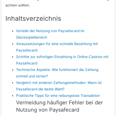
achten sollten.
Inhaltsverzeichnis
Vorteile der Nutzung von Paysafecard im
Glücksspielbereich
Voraussetzungen für eine schnelle Bezahlung mit
Paysafecard
Schritte zur sofortigen Einzahlung in Online-Casinos mit
Paysafecard
Technische Aspekte: Wie funktioniert die Zahlung
schnell und sicher?
Vergleich mit anderen Zahlungsmethoden: Wann ist
Paysafecard die beste Wahl?
Praktische Tipps für eine reibungslose Transaktion
Vermeidung häufiger Fehler bei der
Nutzung von Paysafecard