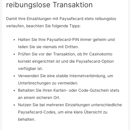
reibungslose Transaktion
Damit Ihre Einzahlungen mit Paysafecard stets reibungslos
verlaufen, beachten Sie folgende Tipps:
Halten Sie Ihre Paysafecard-PIN immer geheim und
teilen Sie sie niemals mit Dritten.
Prüfen Sie vor der Transaktion, ob Ihr Casinokonto
korrekt eingerichtet ist und die Paysafecard-Option
verfügbar ist.
Verwenden Sie eine stabile Internetverbindung, um
Unterbrechungen zu vermeiden.
Behalten Sie Ihren Karten- oder Code-Gutschein stets
an einem sicheren Ort.
Nutzen Sie bei mehreren Einzahlungen unterschiedliche
Paysafecard-Codes, um eine klare Übersicht zu
behalten.