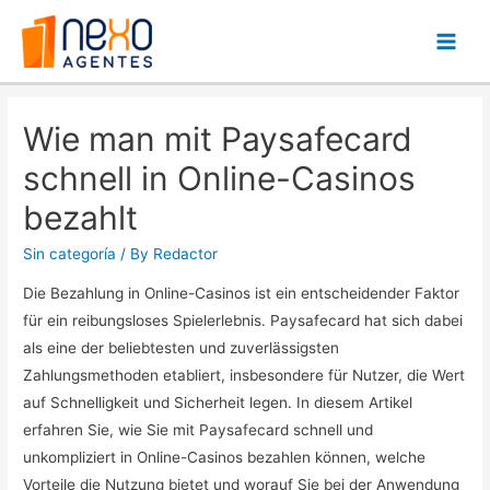
Main
Men
Wie man mit Paysafecard
schnell in Online-Casinos
bezahlt
Sin categoría
/ By
Redactor
Die Bezahlung in Online-Casinos ist ein entscheidender Faktor
für ein reibungsloses Spielerlebnis. Paysafecard hat sich dabei
als eine der beliebtesten und zuverlässigsten
Zahlungsmethoden etabliert, insbesondere für Nutzer, die Wert
auf Schnelligkeit und Sicherheit legen. In diesem Artikel
erfahren Sie, wie Sie mit Paysafecard schnell und
unkompliziert in Online-Casinos bezahlen können, welche
Vorteile die Nutzung bietet und worauf Sie bei der Anwendung