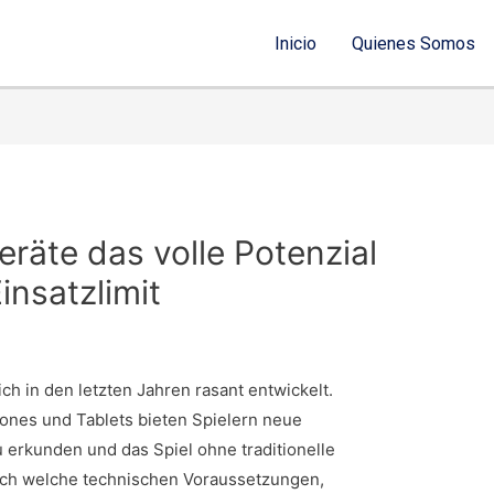
Inicio
Quienes Somos
räte das volle Potenzial
insatzlimit
ch in den letzten Jahren rasant entwickelt.
nes und Tablets bieten Spielern neue
u erkunden und das Spiel ohne traditionelle
ch welche technischen Voraussetzungen,