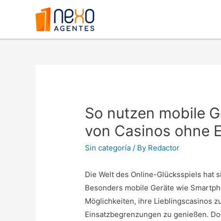
So nutzen mobile Ge
von Casinos ohne E
Sin categoría
/ By
Redactor
Die Welt des Online-Glücksspiels hat si
Besonders mobile Geräte wie Smartpho
Möglichkeiten, ihre Lieblingscasinos z
Einsatzbegrenzungen zu genießen. Do