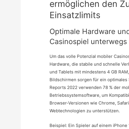
ermöglichen den Zu
Einsatzlimits
Optimale Hardware und
Casinospiel unterwegs
Um das volle Potenzial mobiler Casino
Hardware, die stabile und schnelle V
und Tablets mit mindestens 4 GB RAM
Bildschirmen sorgen für ein optimales 
Reports 2022 verwenden 78 % der mobi
Betriebssystemsoftware, um Kompatibi
Browser-Versionen wie Chrome, Safari 
Webtechnologien zu unterstützen.
Beispiel: Ein Spieler auf einem iPhone