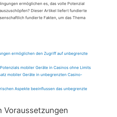
ingungen ermöglichen es, das volle Potenzial
auszuschöpfen? Dieser Artikel liefert fundierte
issenschaftlich fundierte Fakten, um das Thema
ngen ermöglichen den Zugriff auf unbegrenzte
Potenzials mobiler Geräte in Casinos ohne Limits
nsatz mobiler Geräte in unbegrenzten Casino-
orischen Aspekte beeinflussen das unbegrenzte
n Voraussetzungen