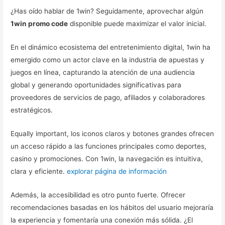
¿Has oído hablar de 1win? Seguidamente, aprovechar algún
1win promo code
disponible puede maximizar el valor inicial.
En el dinámico ecosistema del entretenimiento digital, 1win ha
emergido como un actor clave en la industria de apuestas y
juegos en línea, capturando la atención de una audiencia
global y generando oportunidades significativas para
proveedores de servicios de pago, afiliados y colaboradores
estratégicos.
Equally important, los iconos claros y botones grandes ofrecen
un acceso rápido a las funciones principales como deportes,
casino y promociones. Con 1win, la navegación es intuitiva,
clara y eficiente.
explorar página de información
Además, la accesibilidad es otro punto fuerte. Ofrecer
recomendaciones basadas en los hábitos del usuario mejoraría
la experiencia y fomentaría una conexión más sólida. ¿El