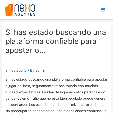
Main
Men
Si has estado buscando una
plataforma confiable para
apostar o…
Sin categoría
/ By
admin
Si has estado buscando una plataforma confiable para apostar
o jugar en línea, seguramente te has topado con muchas
dudas y expectativas. La idea de ingresar datos personales y
bancarios en un sitio que no está bien regulado puede generar
desconfianza. Los usuarios pueden maximizar su experiencia
sin preocuparse por costos ocultos o condiciones confusas, lo