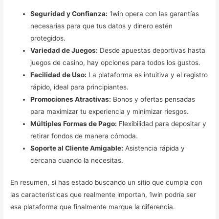
Seguridad y Confianza:
1win opera con las garantías
necesarias para que tus datos y dinero estén
protegidos.
Variedad de Juegos:
Desde apuestas deportivas hasta
juegos de casino, hay opciones para todos los gustos.
Facilidad de Uso:
La plataforma es intuitiva y el registro
rápido, ideal para principiantes.
Promociones Atractivas:
Bonos y ofertas pensadas
para maximizar tu experiencia y minimizar riesgos.
Múltiples Formas de Pago:
Flexibilidad para depositar y
retirar fondos de manera cómoda.
Soporte al Cliente Amigable:
Asistencia rápida y
cercana cuando la necesitas.
En resumen, si has estado buscando un sitio que cumpla con
las características que realmente importan, 1win podría ser
esa plataforma que finalmente marque la diferencia.