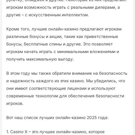
игрокам возможность играть с реальными дилерами, а
другие – с искусственным интеллектом.
Кроме того, лучшие онлайн-казино предлагают игрокам
различные бонусы и акции, такие как приветственные
бонусы, бесплатные спины и другие. Это позволяет
игрокам начать играть с минимальными вложениями и
получить максимальную выгоду.
В этом году мы также обратили внимание на безопасность
и надежность каждого из этих казино. Мы убедились, что
они имеют соответствующие лицензии и используют
современные технологии для обеспечения безопасности
игроков.
Вот наш список лучших онлайн-казино 2025 года:
1. Casino X – это лучшее онлайн-казино, которое