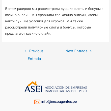
В этом разделе мы рассмотрели лучшие слоты и бонусы в
казино онлайн. Мы сравнили топ казино онлайн, чтобы
найти лучшие условия для игроков. Мы также
рассмотрели популярные слоты и бонусы, которые
предлагают казино онлайн.
Navegación
←
Previous
Next Entrada
→
de
Entrada
entradas
info@nexoagentes.pe