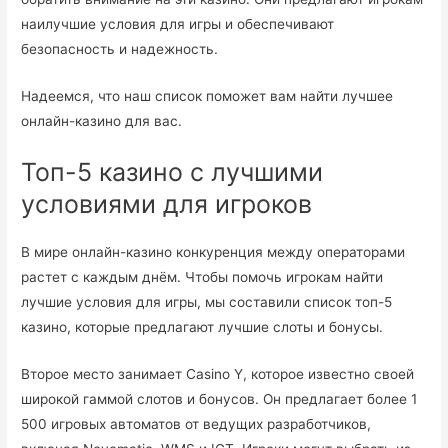
наилучшие условия для игры и обеспечивают
безопасность и надежность.
Надеемся, что наш список поможет вам найти лучшее
онлайн-казино для вас.
Топ-5 казино с лучшими
условиями для игроков
В мире онлайн-казино конкуренция между операторами
растет с каждым днём. Чтобы помочь игрокам найти
лучшие условия для игры, мы составили список топ-5
казино, которые предлагают лучшие слоты и бонусы.
Второе место занимает Casino Y, которое известно своей
широкой гаммой слотов и бонусов. Он предлагает более 1
500 игровых автоматов от ведущих разработчиков,