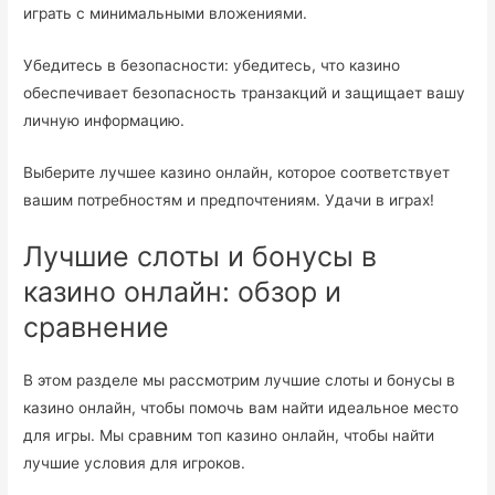
играть с минимальными вложениями.
Убедитесь в безопасности: убедитесь, что казино
обеспечивает безопасность транзакций и защищает вашу
личную информацию.
Выберите лучшее казино онлайн, которое соответствует
вашим потребностям и предпочтениям. Удачи в играх!
Лучшие слоты и бонусы в
казино онлайн: обзор и
сравнение
В этом разделе мы рассмотрим лучшие слоты и бонусы в
казино онлайн, чтобы помочь вам найти идеальное место
для игры. Мы сравним топ казино онлайн, чтобы найти
лучшие условия для игроков.