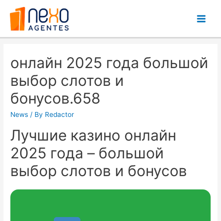
Main
Men
онлайн 2025 года большой
выбор слотов и
бонусов.658
News
/ By
Redactor
Лучшие казино онлайн
2025 года – большой
выбор слотов и бонусов