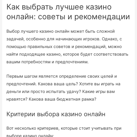
Как выбрать лучшее казино
онлайн: советы и рекомендации
Выбор лучшего казино онлайн может быть сложной
задачей, особенно для начинающих игроков. Однако, с
помощью правильных советов и рекомендаций, можно
найти подходящее казино, которое будет соответствовать
вашим потребностям и предпочтениям.
Первым шагом является определение своих целей и
предпочтений. Какова ваша цель? Хотите вы играть на
деньги или просто испытать удачу? Какие игры вам
нравятся? Какова ваша бюджетная рамка?
Критерии выбора казино онлайн
Вот несколько критериев, которые стоит учитывать при
выборе казино онлайн: