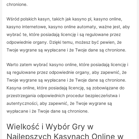
chronione.
Wśród polskich kasyn, takich jak kasyno pl, kasyno online,
kasyno internetowe, kasyno online automaty, ważne jest, aby
wybrać te, które posiadają licencję i są regulowane przez
odpowiednie organy. Dzięki temu, możesz być pewien, że
Twoje wygrane są wypłacane i że Twoje dane są chronione.
Warto zatem wybrać kasyno online, które posiadają licencję i
są regulowane przez odpowiednie organy, aby zapewnić, że
Twoje wygrane są wypłacane i że Twoje dane są chronione.
Kasyna online, które posiadają licencję, są zobowiązane do
przestrzegania odpowiednich procedur bezpieczeństwa i
autentyczności, aby zapewnić, że Twoje wygrane są
wypłacane i że Twoje dane są chronione.
Wielkość i Wybór Gry w
Najlepszych Kasynach Online w