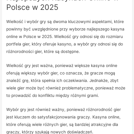
Polsce w 2025
Wielkość i wybór gry są dwoma kluczowymi aspektami, które
powinny być uwzględnione przy wyborze najlepszego kasyna
online w Polsce w 2025. Wielkość gry odnosi się do rozmiaru
portfela gier, który oferuje kasyno, a wybór gry odnosi się do
różnorodności gier, które są dostępne.
Wielkość gry jest ważna, ponieważ większe kasyna online
oferują większy wybór gier, co oznacza, że gracze mogą
znaleźć grę, która spełnia ich oczekiwania. Jednakże, zbyt
wiele gier może być również problematyczne, ponieważ może
to prowadzić do konfliktu między różnymi grami.
Wybór gry jest również ważny, ponieważ różnorodność gier
jest kluczem do satysfakcjonowania graczy. Kasyna online,
które oferują wiele różnych gier, są bardziej atrakcyjne dla
graczy, którzy szukają nowych doświadczeń.