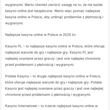
wygranymi. Warto również zwrócić uwagę na to, że nie każde
kasyno online jest bezpieczne. Warto więc poznać najlepsze
kasyna online w Polsce, aby uniknąć problemów z płatnością i
wygranymi.
Najlepsze kasyna online w Polsce w 2025 to:
Kasyno PL – to najlepsze kasyno online w Polsce, które oferuje
najlepsze warunki do gry i najlepsze gry. Kasyno PL jest
najlepiej oceniane przez graczy i jest one najlepiej chronione
przed problemami z płatnością i wygranymi.
Polskie Kasyno – to drugie najlepsze kasyno online w Polsce,
które oferuje najlepsze warunki do gry i najlepsze gry. Polskie
Kasyno jest najlepiej oceniane przez graczy i jest one najlepiej
chronione przed problemami z płatnością i wygranymi.
Kasyno Internetowe – to trzecie najlepsze kasyno online w