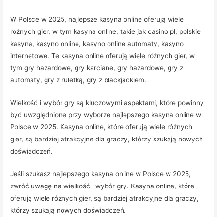
W Polsce w 2025, najlepsze kasyna online oferują wiele
różnych gier, w tym kasyna online, takie jak casino pl, polskie
kasyna, kasyno online, kasyno online automaty, kasyno
internetowe. Te kasyna online oferują wiele różnych gier, w
tym gry hazardowe, gry karciane, gry hazardowe, gry z
automaty, gry z ruletką, gry z blackjackiem.
Wielkość i wybór gry są kluczowymi aspektami, które powinny
być uwzględnione przy wyborze najlepszego kasyna online w
Polsce w 2025. Kasyna online, które oferują wiele różnych
gier, są bardziej atrakcyjne dla graczy, którzy szukają nowych
doświadczeń.
Jeśli szukasz najlepszego kasyna online w Polsce w 2025,
zwróć uwagę na wielkość i wybór gry. Kasyna online, które
oferują wiele różnych gier, są bardziej atrakcyjne dla graczy,
którzy szukają nowych doświadczeń.