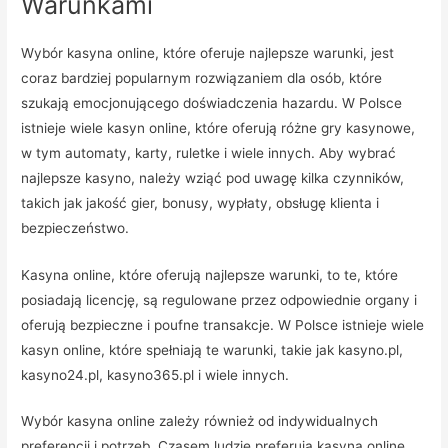
Warunkami
Wybór kasyna online, które oferuje najlepsze warunki, jest
coraz bardziej popularnym rozwiązaniem dla osób, które
szukają emocjonującego doświadczenia hazardu. W Polsce
istnieje wiele kasyn online, które oferują różne gry kasynowe,
w tym automaty, karty, ruletke i wiele innych. Aby wybrać
najlepsze kasyno, należy wziąć pod uwagę kilka czynników,
takich jak jakość gier, bonusy, wypłaty, obsługę klienta i
bezpieczeństwo.
Kasyna online, które oferują najlepsze warunki, to te, które
posiadają licencję, są regulowane przez odpowiednie organy i
oferują bezpieczne i poufne transakcje. W Polsce istnieje wiele
kasyn online, które spełniają te warunki, takie jak kasyno.pl,
kasyno24.pl, kasyno365.pl i wiele innych.
Wybór kasyna online zależy również od indywidualnych
preferencji i potrzeb. Czasem ludzie preferują kasyna online,