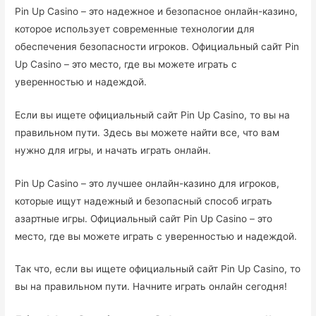
Pin Up Casino – это надежное и безопасное онлайн-казино,
которое использует современные технологии для
обеспечения безопасности игроков. Официальный сайт Pin
Up Casino – это место, где вы можете играть с
уверенностью и надеждой.
Если вы ищете официальный сайт Pin Up Casino, то вы на
правильном пути. Здесь вы можете найти все, что вам
нужно для игры, и начать играть онлайн.
Pin Up Casino – это лучшее онлайн-казино для игроков,
которые ищут надежный и безопасный способ играть
азартные игры. Официальный сайт Pin Up Casino – это
место, где вы можете играть с уверенностью и надеждой.
Так что, если вы ищете официальный сайт Pin Up Casino, то
вы на правильном пути. Начните играть онлайн сегодня!