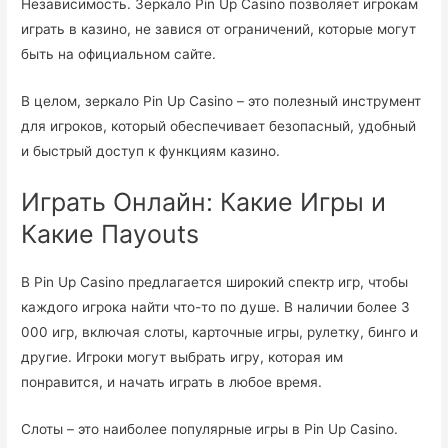
Независимость. Зеркало Pin Up Casino позволяет игрокам
играть в казино, не завися от ограничений, которые могут
быть на официальном сайте.
В целом, зеркало Pin Up Casino – это полезный инструмент
для игроков, который обеспечивает безопасный, удобный
и быстрый доступ к функциям казино.
Играть Онлайн: Какие Игры и
Какие Пayouts
В Pin Up Casino предлагается широкий спектр игр, чтобы
каждого игрока найти что-то по душе. В наличии более 3
000 игр, включая слоты, карточные игры, рулетку, бинго и
другие. Игроки могут выбрать игру, которая им
понравится, и начать играть в любое время.
Слоты – это наиболее популярные игры в Pin Up Casino.