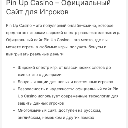
Pin Up Casino – Официальный
Сайт для Игроков
Pin Up Casino – это популярный онлайн-казино, которое
предлагает игрокам широкий спектр развлекательных игр.
Официальный сайт Pin Up Casino – это место, где вы
можете играть в любимые игры, получать бонусы и
выигрывать реальные деньги.
Широкий спектр игр: от классических слотов до
живых игр с дилерами
Бонусы и акции для новых и постоянных игроков
Безопасность и надежность: официальный сайт Pin
Up Casino использует современные технологии для
защиты данных игроков
Многоязычный сайт: доступен на русском,
английском, немецком и других языках