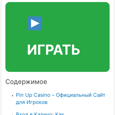
ИГРАТЬ
Содержимое
Pin Up Casino – Официальный Сайт
для Игроков
Вход в Казино: Как