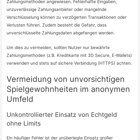
Zahlungsmethoden angewiesen. Fehlerhafte Eingaben,
unzuverlässige Zahlungsanbieter oder mangelnde
Verschlüsselung können zu verzögerten Transaktionen oder
Verlusten führen. Zudem besteht die Gefahr, dass
unverschlüsselte Zahlungsdaten abgefangen werden.
Um dies zu vermeiden, sollten Nutzer nur bewährte
Zahlungsmethoden (z.B. Kreditkarte mit 3D Secure, E-Wallets)
verwenden und stets auf sichere Verbindung (HTTPS) achten.
Vermeidung von unvorsichtigen
Spielgewohnheiten im anonymen
Umfeld
Unkontrollierter Einsatz von Echtgeld
ohne Limits
Ein häufiger Fehler ist der unüberlegte Einsatz großer