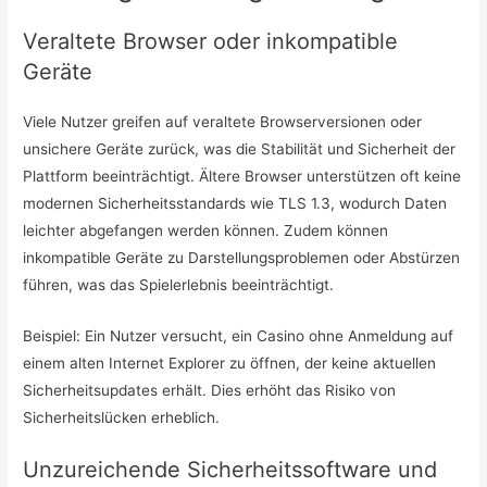
Veraltete Browser oder inkompatible
Geräte
Viele Nutzer greifen auf veraltete Browserversionen oder
unsichere Geräte zurück, was die Stabilität und Sicherheit der
Plattform beeinträchtigt. Ältere Browser unterstützen oft keine
modernen Sicherheitsstandards wie TLS 1.3, wodurch Daten
leichter abgefangen werden können. Zudem können
inkompatible Geräte zu Darstellungsproblemen oder Abstürzen
führen, was das Spielerlebnis beeinträchtigt.
Beispiel: Ein Nutzer versucht, ein Casino ohne Anmeldung auf
einem alten Internet Explorer zu öffnen, der keine aktuellen
Sicherheitsupdates erhält. Dies erhöht das Risiko von
Sicherheitslücken erheblich.
Unzureichende Sicherheitssoftware und