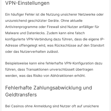
VPN-Einstellungen
Ein häufiger Fehler ist die Nutzung unsicherer Netzwerke oder
unzureichend geschützter Geräte. Ohne aktuelle
Antivirenprogramme oder Firewall sind Nutzer anfälliger für
Malware und Datenlecks. Zudem kann eine falsch
konfigurierte VPN-Verbindung dazu führen, dass die eigene IP-
Adresse offengelegt wird, was Rückschlüsse auf den Standort
oder das Nutzerverhalten zulässt.
Beispielsweise kann eine fehlerhafte VPN-Konfiguration dazu
führen, dass Transaktionen unverschlüsselt übertragen
werden, was das Risiko von Abhöraktionen erhöht.
Fehlerhafte Zahlungsabwicklung und
Geldtransfers
Bei Casinos ohne Anmeldung sind Nutzer oft auf unsichere