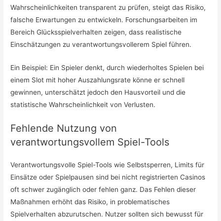
Wahrscheinlichkeiten transparent zu prüfen, steigt das Risiko,
falsche Erwartungen zu entwickeln. Forschungsarbeiten im
Bereich Glücksspielverhalten zeigen, dass realistische
Einschätzungen zu verantwortungsvollerem Spiel führen.
Ein Beispiel: Ein Spieler denkt, durch wiederholtes Spielen bei
einem Slot mit hoher Auszahlungsrate könne er schnell
gewinnen, unterschätzt jedoch den Hausvorteil und die
statistische Wahrscheinlichkeit von Verlusten.
Fehlende Nutzung von
verantwortungsvollem Spiel-Tools
Verantwortungsvolle Spiel-Tools wie Selbstsperren, Limits für
Einsätze oder Spielpausen sind bei nicht registrierten Casinos
oft schwer zugänglich oder fehlen ganz. Das Fehlen dieser
Maßnahmen erhöht das Risiko, in problematisches
Spielverhalten abzurutschen. Nutzer sollten sich bewusst für