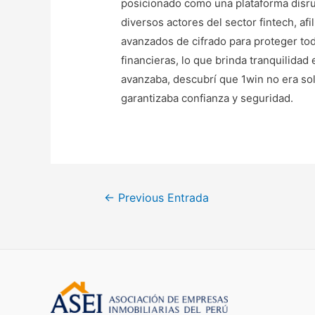
posicionado como una plataforma disru
diversos actores del sector fintech, af
avanzados de cifrado para proteger tod
financieras, lo que brinda tranquilidad
avanzaba, descubrí que 1win no era sol
garantizaba confianza y seguridad.
Navegación
←
Previous Entrada
de
entradas