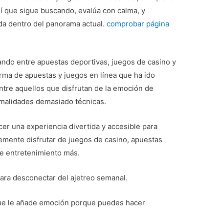
í que sigue buscando, evalúa con calma, y
da dentro del panorama actual.
comprobar página
ando entre apuestas deportivas, juegos de casino y
orma de apuestas y juegos en línea que ha ido
tre aquellos que disfrutan de la emoción de
rmalidades demasiado técnicas.
ecer una experiencia divertida y accesible para
emente disfrutar de juegos de casino, apuestas
de entretenimiento más.
para desconectar del ajetreo semanal.
que le añade emoción porque puedes hacer