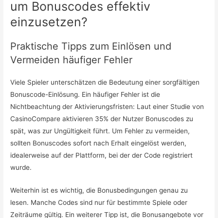
um Bonuscodes effektiv
einzusetzen?
Praktische Tipps zum Einlösen und
Vermeiden häufiger Fehler
Viele Spieler unterschätzen die Bedeutung einer sorgfältigen
Bonuscode-Einlösung. Ein häufiger Fehler ist die
Nichtbeachtung der Aktivierungsfristen: Laut einer Studie von
CasinoCompare aktivieren 35% der Nutzer Bonuscodes zu
spät, was zur Ungültigkeit führt. Um Fehler zu vermeiden,
sollten Bonuscodes sofort nach Erhalt eingelöst werden,
idealerweise auf der Plattform, bei der der Code registriert
wurde.
Weiterhin ist es wichtig, die Bonusbedingungen genau zu
lesen. Manche Codes sind nur für bestimmte Spiele oder
Zeiträume gültig. Ein weiterer Tipp ist, die Bonusangebote vor