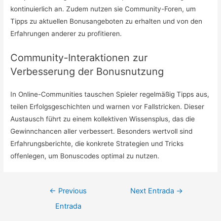
kontinuierlich an. Zudem nutzen sie Community-Foren, um
Tipps zu aktuellen Bonusangeboten zu erhalten und von den
Erfahrungen anderer zu profitieren.
Community-Interaktionen zur
Verbesserung der Bonusnutzung
In Online-Communities tauschen Spieler regelmäßig Tipps aus,
teilen Erfolgsgeschichten und warnen vor Fallstricken. Dieser
Austausch führt zu einem kollektiven Wissensplus, das die
Gewinnchancen aller verbessert. Besonders wertvoll sind
Erfahrungsberichte, die konkrete Strategien und Tricks
offenlegen, um Bonuscodes optimal zu nutzen.
Navegación
←
Previous
Next Entrada
→
de
Entrada
entradas