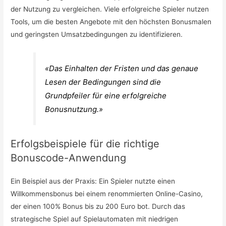
der Nutzung zu vergleichen. Viele erfolgreiche Spieler nutzen
Tools, um die besten Angebote mit den höchsten Bonusmalen
und geringsten Umsatzbedingungen zu identifizieren.
«Das Einhalten der Fristen und das genaue
Lesen der Bedingungen sind die
Grundpfeiler für eine erfolgreiche
Bonusnutzung.»
Erfolgsbeispiele für die richtige
Bonuscode-Anwendung
Ein Beispiel aus der Praxis: Ein Spieler nutzte einen
Willkommensbonus bei einem renommierten Online-Casino,
der einen 100% Bonus bis zu 200 Euro bot. Durch das
strategische Spiel auf Spielautomaten mit niedrigen