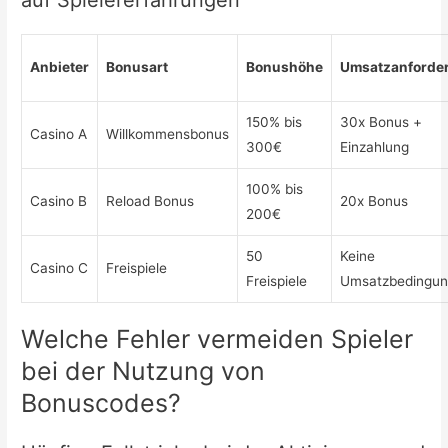
Anbieter
Bonusart
Bonushöhe
Umsatzanforde
150% bis
30x Bonus +
Casino A
Willkommensbonus
300€
Einzahlung
100% bis
Casino B
Reload Bonus
20x Bonus
200€
50
Keine
Casino C
Freispiele
Freispiele
Umsatzbedingu
Welche Fehler vermeiden Spieler
bei der Nutzung von
Bonuscodes?