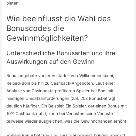
bieten.
Wie beeinflusst die Wahl des
Bonuscodes die
Gewinnmöglichkeiten?
Unterschiedliche Bonusarten und ihre
Auswirkungen auf den Gewinn
Bonusangebote variieren stark – von Willkommensboni,
Reload-Boni bis hin zu Cashback-Angeboten. Laut einer
Analyse von Casinodata profitieren Spieler bei Boni mit
niedrigen Umsatzanforderungen (z.B. 20x Bonusbetrag)
deutlich häufiger. Ein Beispiel: Ein Spieler, der einen Bonus mit
10% Cashback nutzt, kann bei Verlusten seine Verluste
teilweise wieder ausgleichen, was die Gewinnchancen erhöht.
Höhere Bonusbeträge sind zwar verlockend, bringen aber oft