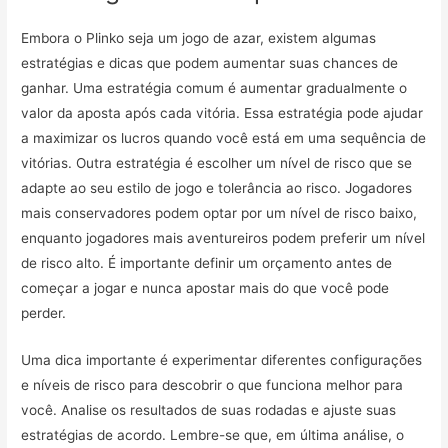
Embora o Plinko seja um jogo de azar, existem algumas
estratégias e dicas que podem aumentar suas chances de
ganhar. Uma estratégia comum é aumentar gradualmente o
valor da aposta após cada vitória. Essa estratégia pode ajudar
a maximizar os lucros quando você está em uma sequência de
vitórias. Outra estratégia é escolher um nível de risco que se
adapte ao seu estilo de jogo e tolerância ao risco. Jogadores
mais conservadores podem optar por um nível de risco baixo,
enquanto jogadores mais aventureiros podem preferir um nível
de risco alto. É importante definir um orçamento antes de
começar a jogar e nunca apostar mais do que você pode
perder.
Uma dica importante é experimentar diferentes configurações
e níveis de risco para descobrir o que funciona melhor para
você. Analise os resultados de suas rodadas e ajuste suas
estratégias de acordo. Lembre-se que, em última análise, o