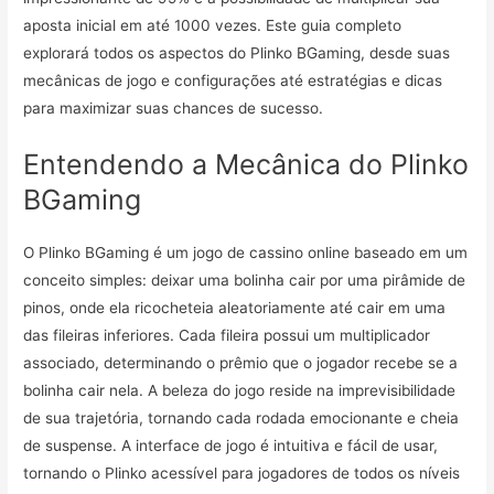
aposta inicial em até 1000 vezes. Este guia completo
explorará todos os aspectos do Plinko BGaming, desde suas
mecânicas de jogo e configurações até estratégias e dicas
para maximizar suas chances de sucesso.
Entendendo a Mecânica do Plinko
BGaming
O Plinko BGaming é um jogo de cassino online baseado em um
conceito simples: deixar uma bolinha cair por uma pirâmide de
pinos, onde ela ricocheteia aleatoriamente até cair em uma
das fileiras inferiores. Cada fileira possui um multiplicador
associado, determinando o prêmio que o jogador recebe se a
bolinha cair nela. A beleza do jogo reside na imprevisibilidade
de sua trajetória, tornando cada rodada emocionante e cheia
de suspense. A interface de jogo é intuitiva e fácil de usar,
tornando o Plinko acessível para jogadores de todos os níveis