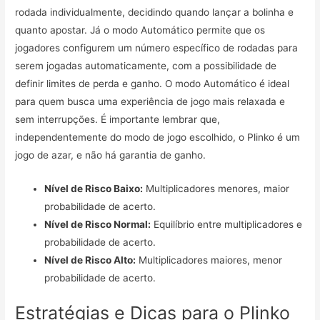
rodada individualmente, decidindo quando lançar a bolinha e
quanto apostar. Já o modo Automático permite que os
jogadores configurem um número específico de rodadas para
serem jogadas automaticamente, com a possibilidade de
definir limites de perda e ganho. O modo Automático é ideal
para quem busca uma experiência de jogo mais relaxada e
sem interrupções. É importante lembrar que,
independentemente do modo de jogo escolhido, o Plinko é um
jogo de azar, e não há garantia de ganho.
Nível de Risco Baixo:
Multiplicadores menores, maior
probabilidade de acerto.
Nível de Risco Normal:
Equilíbrio entre multiplicadores e
probabilidade de acerto.
Nível de Risco Alto:
Multiplicadores maiores, menor
probabilidade de acerto.
Estratégias e Dicas para o Plinko