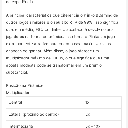
de experiência.
A principal característica que diferencia o Plinko BGaming de
outros jogos similares é o seu alto RTP de 99%. Isso significa
que, em média, 99% do dinheiro apostado é devolvido aos
jogadores na forma de prêmios. Isso torna o Plinko um jogo
extremamente atrativo para quem busca maximizar suas
chances de ganhar. Além disso, o jogo oferece um
multiplicador máximo de 1000x, o que significa que uma
aposta modesta pode se transformar em um prêmio
substancial.
Posição na Pirâmide
Multiplicador
Central
1x
Lateral (próximo ao centro)
2x
Intermediária
5x – 10x