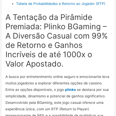
Tabela de Probabilidades e Retorno ao Jogador (RTP)
A Tentação da Pirâmide
Premiada: Plinko BGaming –
A Diversão Casual com 99%
de Retorno e Ganhos
Incríveis de até 1000x o
Valor Apostado.
A busca por entretenimento online seguro e emocionante leva
muitos jogadores a explorar diferentes opções de cassino.
Entre as opções disponíveis, o jogo
plinko
se destaca por sua
simplicidade, dinamismo e potencial de ganhos significativo.
Desenvolvido pela BGaming, este jogo casual oferece uma
experiência única, com um RTP (Return to Player)
impressionante de 99% e a possibilidade de multiplicar sua